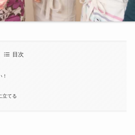
目次
い！
に立てる