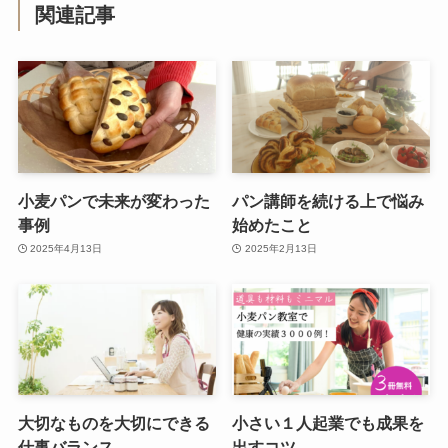
関連記事
小麦パンで未来が変わった
パン講師を続ける上で悩み
事例
始めたこと
2025年4月13日
2025年2月13日
大切なものを大切にできる
小さい１人起業でも成果を
仕事バランス
出すコツ