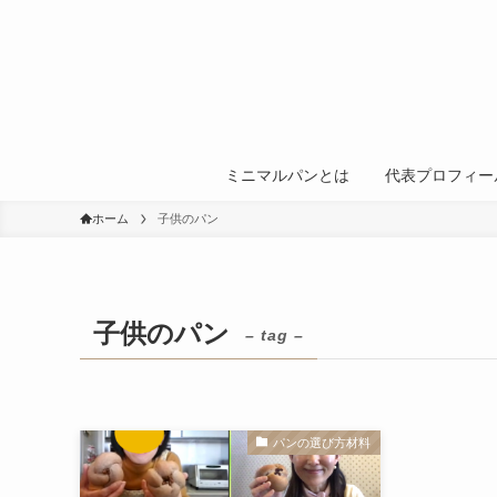
ミニマルパンとは
代表プロフィー
ホーム
子供のパン
子供のパン
– tag –
パンの選び方材料